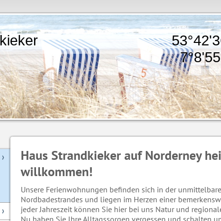
randkieker 53°42'36.
8'55.68
Haus Strandkieker auf Norderney hei
willkommen!
Unsere Ferienwohnungen befinden sich in der unmittelbar
Nordbadestrandes und liegen im Herzen einer bemerkensw
jeder Jahreszeit können Sie hier bei uns Natur und regional
Nu haben Sie Ihre Alltagssorgen vergessen und schalten u