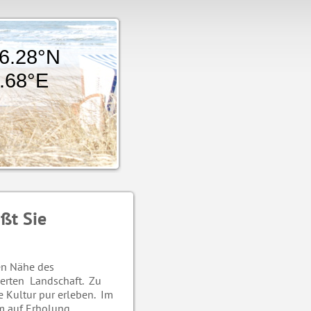
28°N
°E
ßt Sie
en Nähe des
erten Landschaft. Zu
e Kultur pur erleben. Im
m auf Erholung.